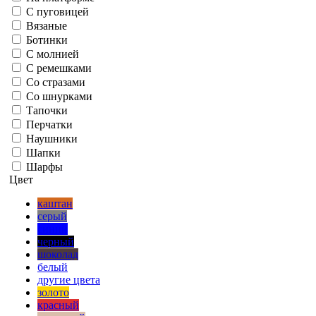
С пуговицей
Вязаные
Ботинки
С молнией
С ремешками
Со стразами
Со шнурками
Тапочки
Перчатки
Наушники
Шапки
Шарфы
Цвет
каштан
серый
синий
черный
шоколад
белый
другие цвета
золото
красный