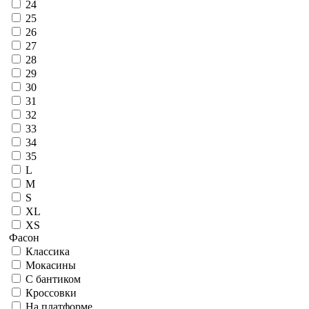
24
25
26
27
28
29
30
31
32
33
34
35
L
M
S
XL
XS
Фасон
Классика
Мокасины
С бантиком
Кроссовки
На платформе