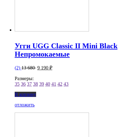
Угги UGG Classic II Mini Black
Непромокаемые
(2)
13 680
9 190 ₽
Размеры:
35
36
37
38
39
40
41
42
43
В корзину
отложить