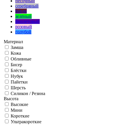
песочный
серебряный
бордо
зелёный
фиолетовый
розовый
голубой
Материал
Замша
Кожа
Обливные
Бисер
Блёстки
Нубук
Пайетки
Шерсть
Силикон / Резина
Высота
Высокие
Мини
Короткие
Ультракороткие