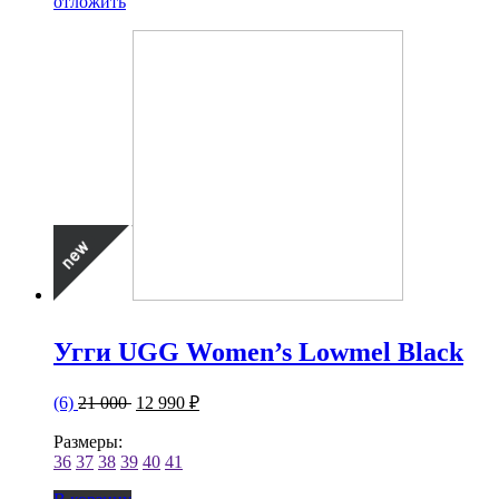
отложить
Угги UGG Women’s Lowmel Black
(6)
21 000
12 990 ₽
Размеры:
36
37
38
39
40
41