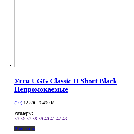
Угги UGG Classic II Short Black
Непромокаемые
(10)
12 890
9 490 ₽
Размеры:
35
36
37
38
39
40
41
42
43
В корзину