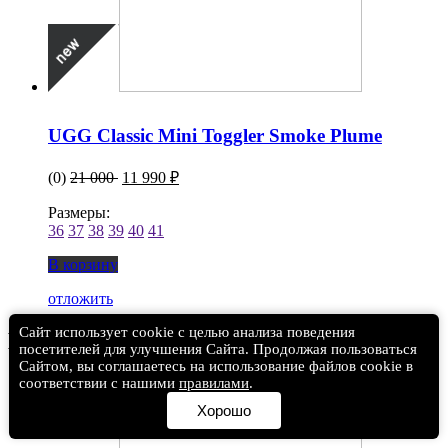
UGG Classic Mini Toggler Smoke Plume
(0)
21 000
11 990 ₽
Размеры:
36
37
38
39
40
41
В корзину
отложить
Сайт использует cookie с целью анализа поведения
Вы смотрели
посетителей для улучшения Сайта. Продолжая пользоваться
Сайтом, вы соглашаетесь на использование файлов cookie в
соответствии с нашими
правилами
.
Хорошо