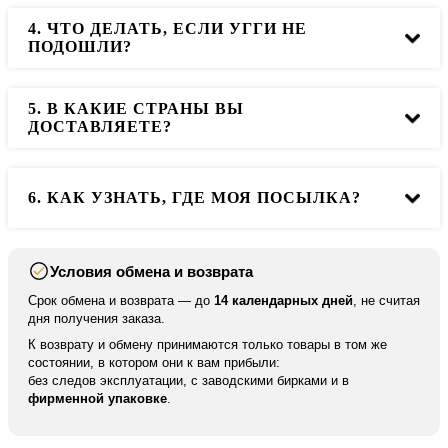
4. ЧТО ДЕЛАТЬ, ЕСЛИ УГГИ НЕ
Да, вы можете примерить обувь, и после этого оплатить
ПОДОШЛИ?
ее или отказаться.
5. В КАКИЕ СТРАНЫ ВЫ
Вам необходимо связаться с менеджером по телефону.
ДОСТАВЛЯЕТЕ?
Контакты
. Мы оформим для вас обмен или возврат.
Мы доставляем во все города РФ и в ближайшие
6. КАК УЗНАТЬ, ГДЕ МОЯ ПОСЫЛКА?
страны. Но в другие страны мы отправляем только по
100% предоплате.
Условия обмена и возврата
После отправки мы высылаем вам номер для
отслеживания вашей посылки. По нему вы можете
Срок обмена и возврата — до
14 календарных дней
, не считая
отследить ваше отправление на сайте курьерской
дня получения заказа.
службы.
К возврату и обмену принимаются только товары в том же
состоянии, в котором они к вам прибыли:
без следов эксплуатации, с заводскими бирками и в
фирменной упаковке
.