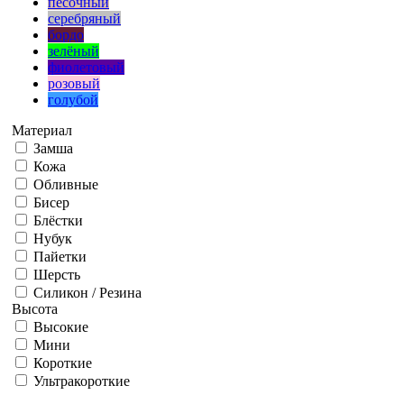
песочный
серебряный
бордо
зелёный
фиолетовый
розовый
голубой
Материал
Замша
Кожа
Обливные
Бисер
Блёстки
Нубук
Пайетки
Шерсть
Силикон / Резина
Высота
Высокие
Мини
Короткие
Ультракороткие