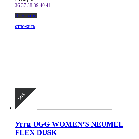
36
37
38
39
40
41
В корзину
отложить
Угги UGG WOMEN’S NEUMEL
FLEX DUSK