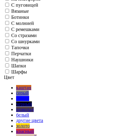
С пуговицей
Вязаные
Ботинки
С молнией
С ремешками
Со стразами
Со шнурками
Тапочки
Перчатки
Наушники
Шапки
Шарфы
Цвет
каштан
серый
синий
черный
шоколад
белый
другие цвета
золото
красный