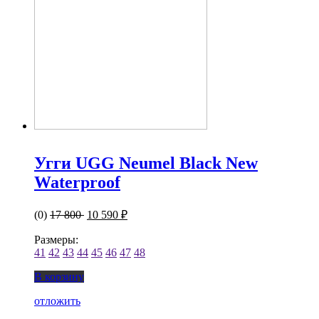
Угги UGG Neumel Black New
Waterproof
(0)
17 800
10 590 ₽
Размеры:
41
42
43
44
45
46
47
48
В корзину
отложить