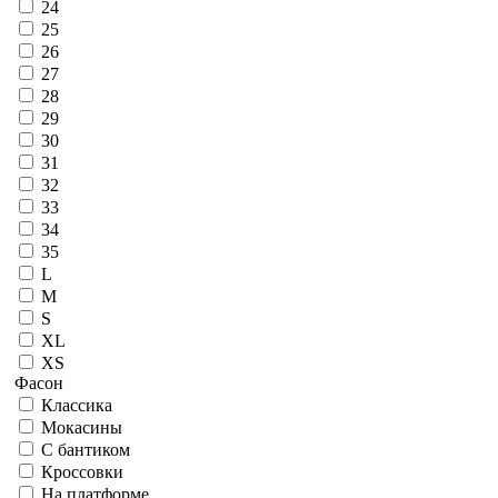
24
25
26
27
28
29
30
31
32
33
34
35
L
M
S
XL
XS
Фасон
Классика
Мокасины
С бантиком
Кроссовки
На платформе