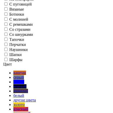
С пуговицей
Вязаные
Ботинки
С молнией
С ремешками
Со стразами
Со шнурками
Тапочки
Перчатки
Наушники
Шапки
Шарфы
Цвет
каштан
серый
синий
черный
шоколад
белый
другие цвета
золото
красный