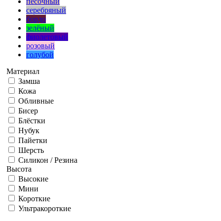
песочный
серебряный
бордо
зелёный
фиолетовый
розовый
голубой
Материал
Замша
Кожа
Обливные
Бисер
Блёстки
Нубук
Пайетки
Шерсть
Силикон / Резина
Высота
Высокие
Мини
Короткие
Ультракороткие