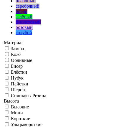
песочный
серебряный
бордо
зелёный
фиолетовый
розовый
голубой
Материал
Замша
Кожа
Обливные
Бисер
Блёстки
Нубук
Пайетки
Шерсть
Силикон / Резина
Высота
Высокие
Мини
Короткие
Ультракороткие