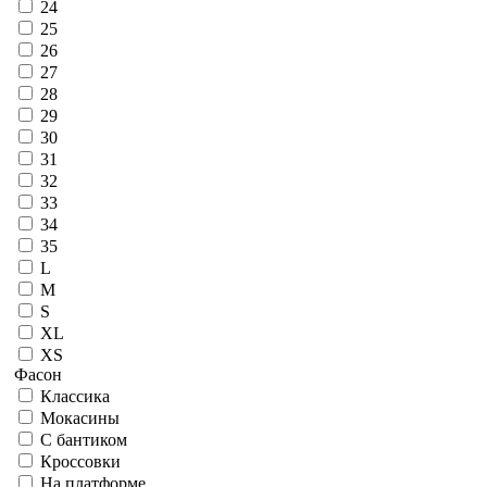
24
25
26
27
28
29
30
31
32
33
34
35
L
M
S
XL
XS
Фасон
Классика
Мокасины
С бантиком
Кроссовки
На платформе