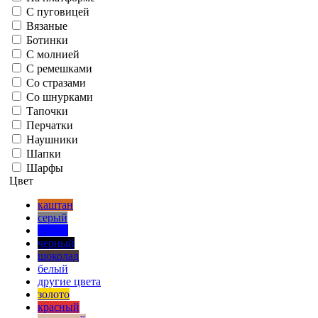
С пуговицей
Вязаные
Ботинки
С молнией
С ремешками
Со стразами
Со шнурками
Тапочки
Перчатки
Наушники
Шапки
Шарфы
Цвет
каштан
серый
синий
черный
шоколад
белый
другие цвета
золото
красный