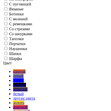
С пуговицей
Вязаные
Ботинки
С молнией
С ремешками
Со стразами
Со шнурками
Тапочки
Перчатки
Наушники
Шапки
Шарфы
Цвет
каштан
серый
синий
черный
шоколад
белый
другие цвета
золото
красный