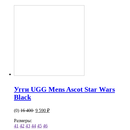
Угги UGG Mens Ascot Star Wars
Black
(0)
16 400
9 590 ₽
Размеры:
41
42
43
44
45
46