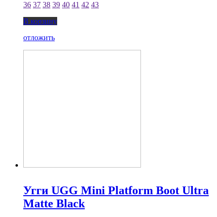
36
37
38
39
40
41
42
43
В корзину
отложить
Угги UGG Mini Platform Boot Ultra
Matte Black