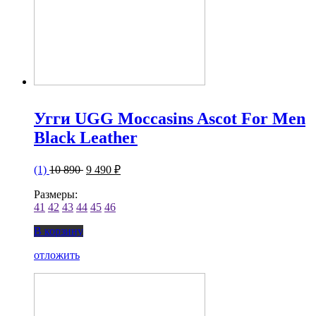
Угги UGG Moccasins Ascot For Men
Black Leather
(1)
10 890
9 490 ₽
Размеры:
41
42
43
44
45
46
В корзину
отложить