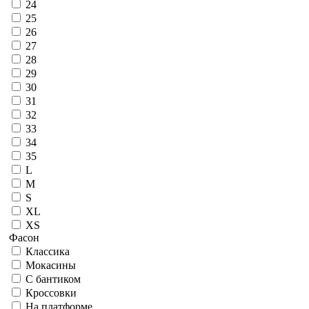
24
25
26
27
28
29
30
31
32
33
34
35
L
M
S
XL
XS
Фасон
Классика
Мокасины
С бантиком
Кроссовки
На платформе