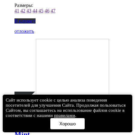
Размеры:
41
42
43
44
45
46
47
В корзину
отложить
Сайт использует cookie с целью анализа поведения
посетителей для улучшения Сайта. Продолжая пользоваться
Сайтом, вы соглашаетесь на использование файлов cookie в
соответствии с нашими
правилами
.
Хорошо
Угги UGG Classic Mini Night Glow
Mint