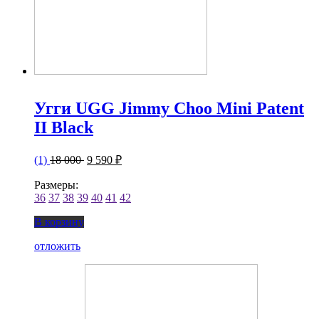
Угги UGG Jimmy Choo Mini Patent
II Black
(1)
18 000
9 590 ₽
Размеры:
36
37
38
39
40
41
42
В корзину
отложить