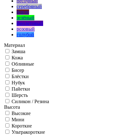
песочный
серебряный
бордо
зелёный
фиолетовый
розовый
голубой
Материал
Замша
Кожа
Обливные
Бисер
Блёстки
Нубук
Пайетки
Шерсть
Силикон / Резина
Высота
Высокие
Мини
Короткие
Ультракороткие