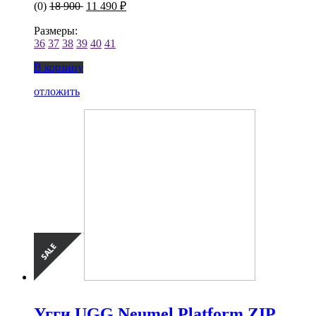
(0)
18 900
11 490 ₽
Размеры:
36
37
38
39
40
41
В корзину
отложить
Угги UGG Neumel Platform ZIP