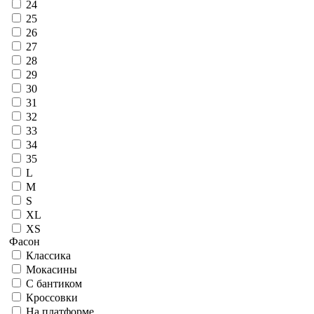
24
25
26
27
28
29
30
31
32
33
34
35
L
M
S
XL
XS
Фасон
Классика
Мокасины
С бантиком
Кроссовки
На платформе