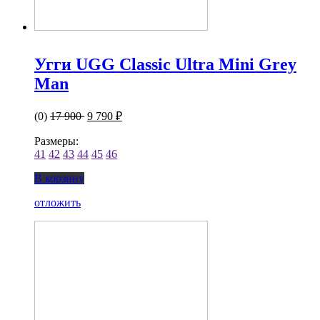
Угги UGG Classic Ultra Mini Grey
Man
(0)
17 900
9 790 ₽
Размеры:
41
42
43
44
45
46
В корзину
отложить