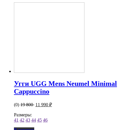
Угги UGG Mens Neumel Minimal
Cappuccino
(0)
19 800
11 990 ₽
Размеры:
41
42
43
44
45
46
В корзину