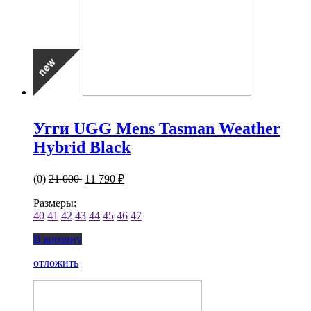
Угги UGG Mens Tasman Weather
Hybrid Black
(0)
21 000
11 790 ₽
Размеры:
40
41
42
43
44
45
46
47
В корзину
отложить