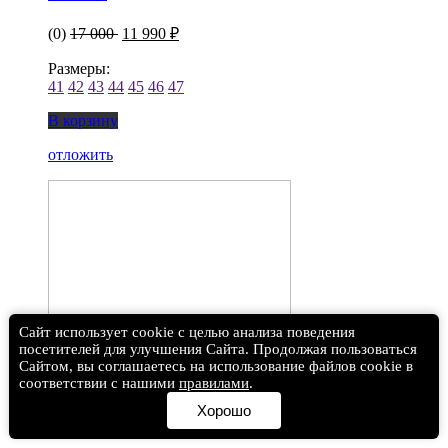
(0)
17 000
11 990 ₽
Размеры:
41
42
43
44
45
46
47
В корзину
отложить
Сайт использует cookie с целью анализа поведения
посетителей для улучшения Сайта. Продолжая пользоваться
Сайтом, вы соглашаетесь на использование файлов cookie в
соответствии с нашими
правилами
.
Хорошо