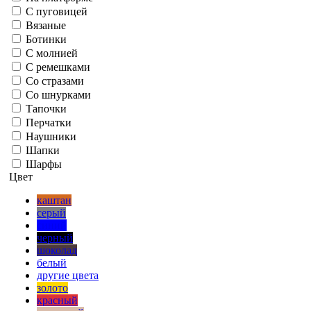
С пуговицей
Вязаные
Ботинки
С молнией
С ремешками
Со стразами
Со шнурками
Тапочки
Перчатки
Наушники
Шапки
Шарфы
Цвет
каштан
серый
синий
черный
шоколад
белый
другие цвета
золото
красный