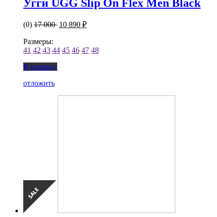
Угги UGG Slip On Flex Men Black
(0)
17 000
10 890 ₽
Размеры:
41
42
43
44
45
46
47
48
В корзину
отложить