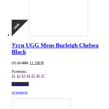
Угги UGG Mens Burleigh Chelsea
Black
(0)
21 000
11 590 ₽
Размеры:
41
42
43
44
45
46
47
В корзину
отложить