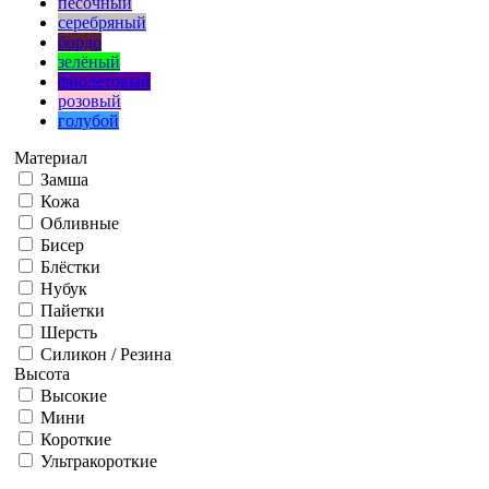
песочный
серебряный
бордо
зелёный
фиолетовый
розовый
голубой
Материал
Замша
Кожа
Обливные
Бисер
Блёстки
Нубук
Пайетки
Шерсть
Силикон / Резина
Высота
Высокие
Мини
Короткие
Ультракороткие