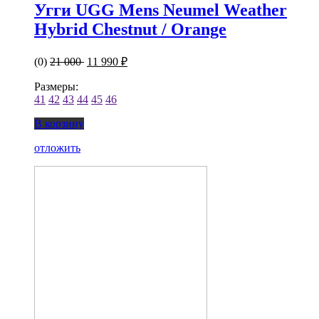
Угги UGG Mens Neumel Weather
Hybrid Chestnut / Orange
(0)
21 000
11 990 ₽
Размеры:
41
42
43
44
45
46
В корзину
отложить