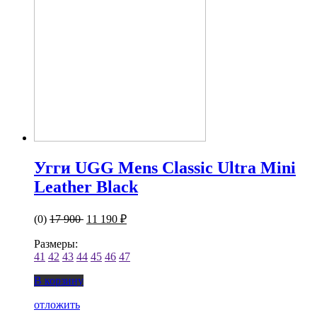
Угги UGG Mens Classic Ultra Mini
Leather Black
(0)
17 900
11 190 ₽
Размеры:
41
42
43
44
45
46
47
В корзину
отложить