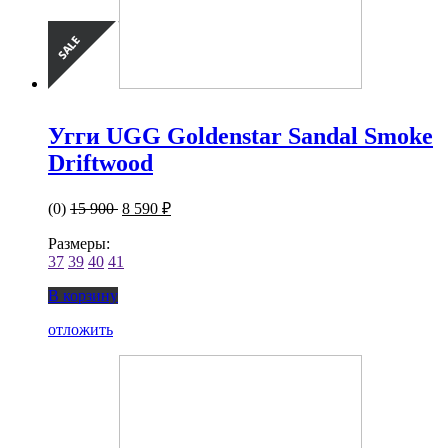
Угги UGG Goldenstar Sandal Smoke
Driftwood
(0)
15 900
8 590 ₽
Размеры:
37
39
40
41
В корзину
отложить