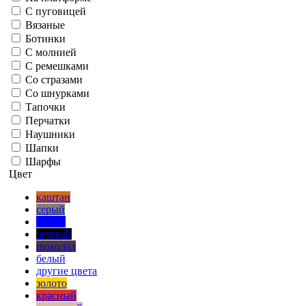
С пуговицей
Вязаные
Ботинки
С молнией
С ремешками
Со стразами
Со шнурками
Тапочки
Перчатки
Наушники
Шапки
Шарфы
Цвет
каштан
серый
синий
черный
шоколад
белый
другие цвета
золото
красный