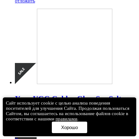
отложить
Угги UGG Golden Glow Sea Salt
Сайт использует cookie с целью анализа поведения
посетителей для улучшения Сайта. Продолжая пользоваться
(0)
15 900
8 490 ₽
Сайтом, вы соглашаетесь на использование файлов cookie в
соответствии с нашими
правилами
.
Размеры:
Хорошо
36
40