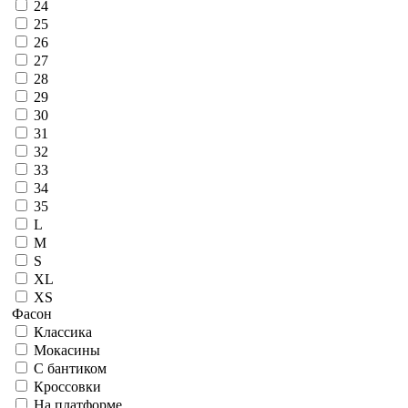
24
25
26
27
28
29
30
31
32
33
34
35
L
M
S
XL
XS
Фасон
Классика
Мокасины
С бантиком
Кроссовки
На платформе