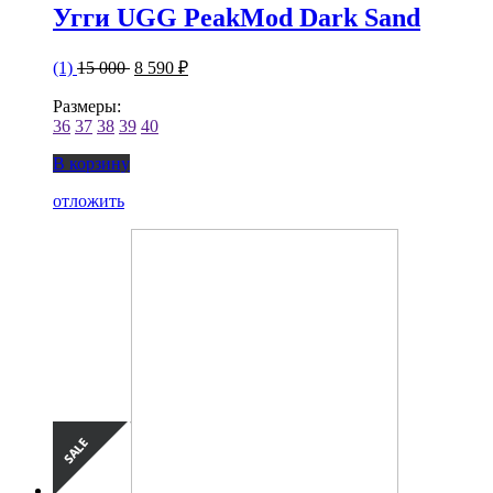
Угги UGG PeakMod Dark Sand
(1)
15 000
8 590 ₽
Размеры:
36
37
38
39
40
В корзину
отложить