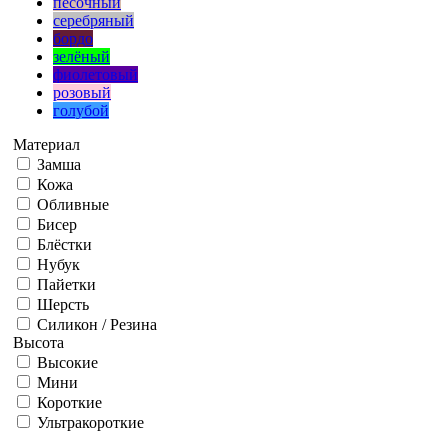
песочный
серебряный
бордо
зелёный
фиолетовый
розовый
голубой
Материал
Замша
Кожа
Обливные
Бисер
Блёстки
Нубук
Пайетки
Шерсть
Силикон / Резина
Высота
Высокие
Мини
Короткие
Ультракороткие