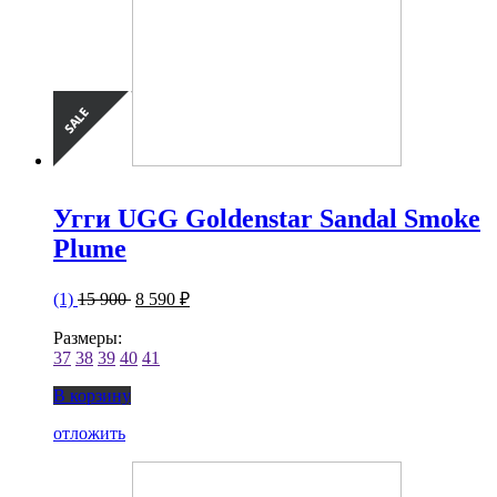
Угги UGG Goldenstar Sandal Smoke
Plume
(1)
15 900
8 590 ₽
Размеры:
37
38
39
40
41
В корзину
отложить