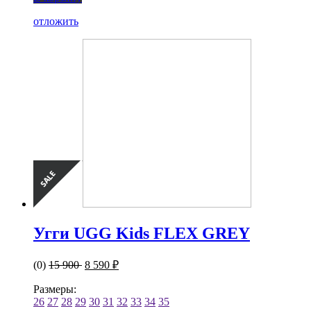
отложить
Угги UGG Kids FLEX GREY
(0)
15 900
8 590 ₽
Размеры:
26
27
28
29
30
31
32
33
34
35