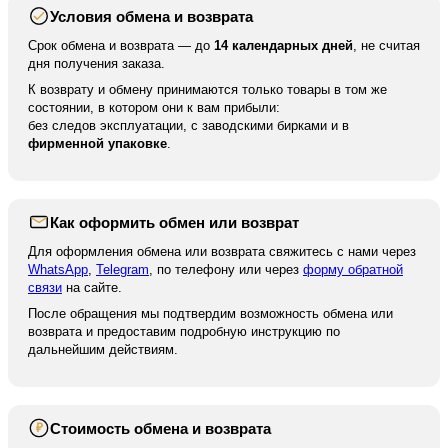
Условия обмена и возврата
После отправки мы высылаем вам номер для
отслеживания вашей посылки. По нему вы можете
Срок обмена и возврата — до
14 календарных дней
, не считая
отследить ваше отправление на сайте курьерской
дня получения заказа.
службы.
К возврату и обмену принимаются только товары в том же
состоянии, в котором они к вам прибыли:
без следов эксплуатации, с заводскими бирками и в
фирменной упаковке
.
Как оформить обмен или возврат
Для оформления обмена или возврата свяжитесь с нами через
WhatsApp
,
Telegram
, по телефону или через
форму обратной
связи
на сайте.
После обращения мы подтвердим возможность обмена или
возврата и предоставим подробную инструкцию по
дальнейшим действиям.
Стоимость обмена и возврата
₽