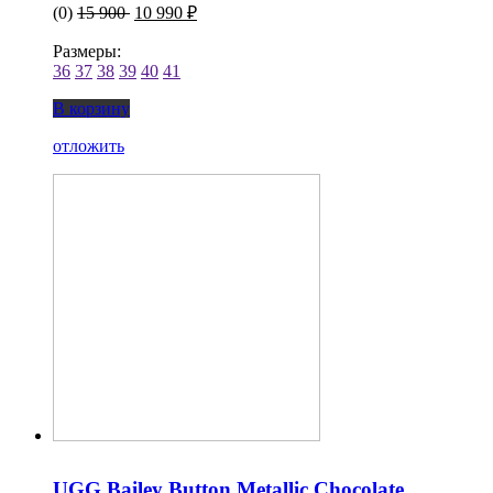
(0)
15 900
10 990 ₽
Размеры:
36
37
38
39
40
41
В корзину
отложить
UGG Bailey Button Metallic Chocolate