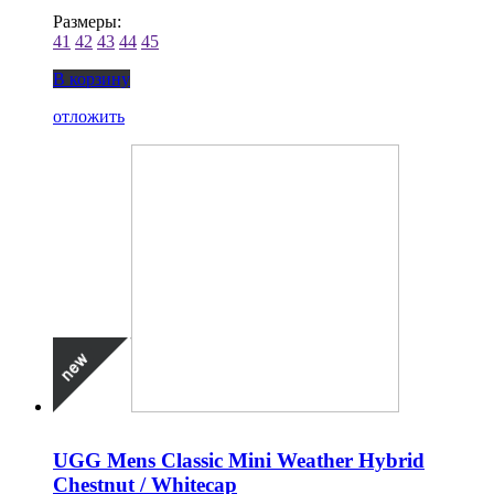
Размеры:
41
42
43
44
45
В корзину
отложить
UGG Mens Classic Mini Weather Hybrid
Chestnut / Whitecap