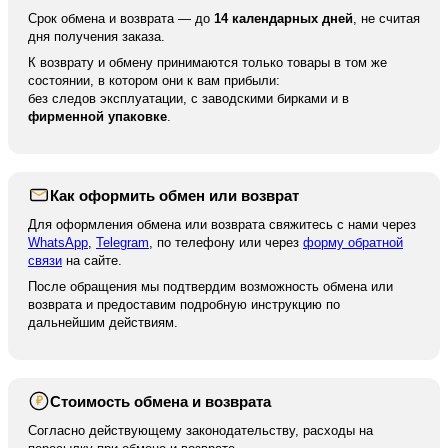
отслеживания вашей посылки. По нему вы можете
Срок обмена и возврата — до
14 календарных дней
, не считая
отследить ваше отправление на сайте курьерской
дня получения заказа.
службы.
К возврату и обмену принимаются только товары в том же
состоянии, в котором они к вам прибыли:
без следов эксплуатации, с заводскими бирками и в
фирменной упаковке
.
Как оформить обмен или возврат
Для оформления обмена или возврата свяжитесь с нами через
WhatsApp
,
Telegram
, по телефону или через
форму обратной
связи
на сайте.
После обращения мы подтвердим возможность обмена или
возврата и предоставим подробную инструкцию по
дальнейшим действиям.
Стоимость обмена и возврата
₽
Согласно действующему законодательству, расходы на