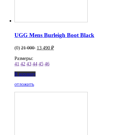
UGG Mens Burleigh Boot Black
(0)
21 000
13 490 ₽
Размеры:
41
42
43
44
45
46
В корзину
отложить