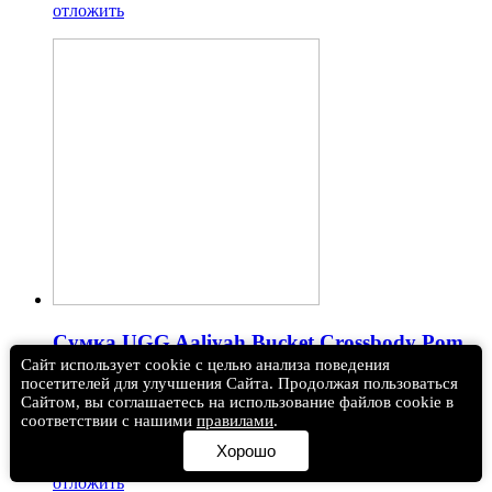
отложить
Сумка UGG Aaliyah Bucket Crossbody Pom
Chestnut
Сайт использует cookie с целью анализа поведения
посетителей для улучшения Сайта. Продолжая пользоваться
Сайтом, вы соглашаетесь на использование файлов cookie в
(0)
6 990 руб.
соответствии с нашими
правилами
.
В корзину
Хорошо
отложить