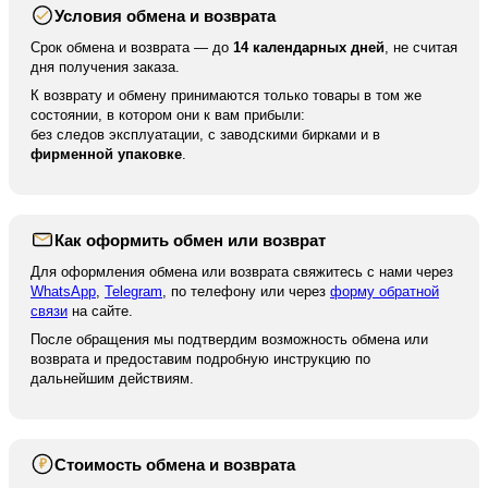
Условия обмена и возврата
После отправки мы высылаем вам номер для
отслеживания вашей посылки. По нему вы можете
Срок обмена и возврата — до
14 календарных дней
, не считая
отследить ваше отправление на сайте курьерской
дня получения заказа.
службы.
К возврату и обмену принимаются только товары в том же
состоянии, в котором они к вам прибыли:
без следов эксплуатации, с заводскими бирками и в
фирменной упаковке
.
Как оформить обмен или возврат
Для оформления обмена или возврата свяжитесь с нами через
WhatsApp
,
Telegram
, по телефону или через
форму обратной
связи
на сайте.
После обращения мы подтвердим возможность обмена или
возврата и предоставим подробную инструкцию по
дальнейшим действиям.
Стоимость обмена и возврата
₽