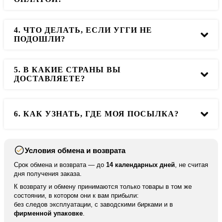
при получении
4. ЧТО ДЕЛАТЬ, ЕСЛИ УГГИ НЕ
Да, вы можете примерить обувь, и после этого оплатить
ПОДОШЛИ?
ее или отказаться.
5. В КАКИЕ СТРАНЫ ВЫ
Вам необходимо связаться с менеджером по телефону.
ДОСТАВЛЯЕТЕ?
Контакты
. Мы оформим для вас обмен или возврат.
Мы доставляем во все города РФ и в ближайшие
6. КАК УЗНАТЬ, ГДЕ МОЯ ПОСЫЛКА?
страны. Но в другие страны мы отправляем только по
100% предоплате.
Условия обмена и возврата
После отправки мы высылаем вам номер для
отслеживания вашей посылки. По нему вы можете
Срок обмена и возврата — до
14 календарных дней
, не считая
отследить ваше отправление на сайте курьерской
дня получения заказа.
службы.
К возврату и обмену принимаются только товары в том же
состоянии, в котором они к вам прибыли:
без следов эксплуатации, с заводскими бирками и в
фирменной упаковке
.