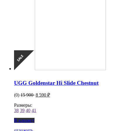
UGG Goldenstar Hi Slide Chestnut
(0)
15 900
8 590 ₽
Размеры:
38
39
40
41
В корзину
отложить