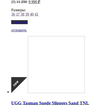
(0)
11 290
9 990 ₽
Размеры:
36
37
38
39
40
41
В корзину
отложить
UGG Tasman Suede Slippers Sand TNL