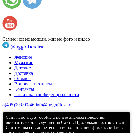
Самые новые модели, живые фото и видео
@uggofficialru
Женские
Мужские
Детские
Доставка
Отзывы
Вопросы и ответы
Контакты
Политика конфиденциальности
8(495)908-99-46
info@uggofficial.ru
г. Москва, Мясницкая улица, 24/7с1
Сайт использует cookie с целью анализа поведения
посетителей для улучшения Сайта. Продолжая пользоваться
Сайтом, вы соглашаетесь на использование файлов cookie в
соответствии с нашими
правилами
.