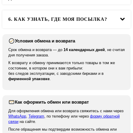
Контакты
. Мы оформим для вас обмен или возврат.
Мы доставляем во все города РФ и в ближайшие
6. КАК УЗНАТЬ, ГДЕ МОЯ ПОСЫЛКА?
страны. Но в другие страны мы отправляем только по
100% предоплате.
Условия обмена и возврата
После отправки мы высылаем вам номер для
отслеживания вашей посылки. По нему вы можете
Срок обмена и возврата — до
14 календарных дней
, не считая
отследить ваше отправление на сайте курьерской
дня получения заказа.
службы.
К возврату и обмену принимаются только товары в том же
состоянии, в котором они к вам прибыли:
без следов эксплуатации, с заводскими бирками и в
фирменной упаковке
.
Как оформить обмен или возврат
Для оформления обмена или возврата свяжитесь с нами через
WhatsApp
,
Telegram
, по телефону или через
форму обратной
связи
на сайте.
После обращения мы подтвердим возможность обмена или