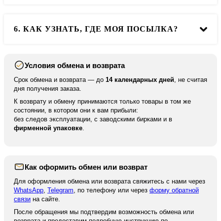
Мы доставляем во все города РФ и в ближайшие
6. КАК УЗНАТЬ, ГДЕ МОЯ ПОСЫЛКА?
страны. Но в другие страны мы отправляем только по
100% предоплате.
Условия обмена и возврата
После отправки мы высылаем вам номер для
отслеживания вашей посылки. По нему вы можете
Срок обмена и возврата — до
14 календарных дней
, не считая
отследить ваше отправление на сайте курьерской
дня получения заказа.
службы.
К возврату и обмену принимаются только товары в том же
состоянии, в котором они к вам прибыли:
без следов эксплуатации, с заводскими бирками и в
фирменной упаковке
.
Как оформить обмен или возврат
Для оформления обмена или возврата свяжитесь с нами через
WhatsApp
,
Telegram
, по телефону или через
форму обратной
связи
на сайте.
После обращения мы подтвердим возможность обмена или
возврата и предоставим подробную инструкцию по