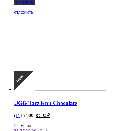
В корзину
отложить
UGG Tazz Knit Chocolate
(1)
15 900
8 590 ₽
Размеры:
36
37
38
39
40
41