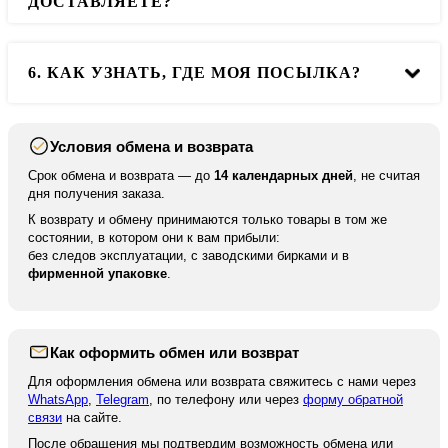
ДОСТАВЛЯЕТЕ?
Контакты
. Мы оформим для вас обмен или возврат.
Мы доставляем во все города РФ и в ближайшие
6. КАК УЗНАТЬ, ГДЕ МОЯ ПОСЫЛКА?
страны. Но в другие страны мы отправляем только по
100% предоплате.
Условия обмена и возврата
После отправки мы высылаем вам номер для
отслеживания вашей посылки. По нему вы можете
Срок обмена и возврата — до
14 календарных дней
, не считая
отследить ваше отправление на сайте курьерской
дня получения заказа.
службы.
К возврату и обмену принимаются только товары в том же
состоянии, в котором они к вам прибыли:
без следов эксплуатации, с заводскими бирками и в
фирменной упаковке
.
Как оформить обмен или возврат
Для оформления обмена или возврата свяжитесь с нами через
WhatsApp
,
Telegram
, по телефону или через
форму обратной
связи
на сайте.
После обращения мы подтвердим возможность обмена или