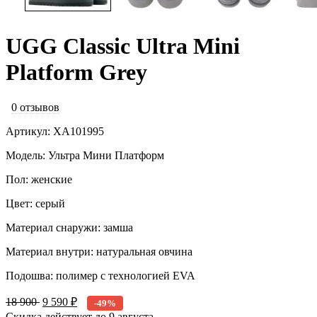
UGG Classic Ultra Mini
Platform Grey
0 отзывов
Артикул: XА101995
Модель: Ультра Мини Платформ
Пол: женские
Цвет: серый
Материал снаружи: замша
Материал внутри: натуральная овчина
Подошва: полимер с технологией EVA
18 900
9 590 ₽
-49%
Скидка действует до
9 августа