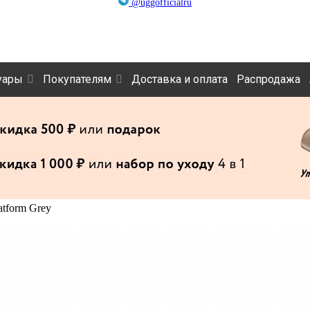
@uggofficialru
уары
Покупателям
Доставка и оплата
Распродажа
atform Grey