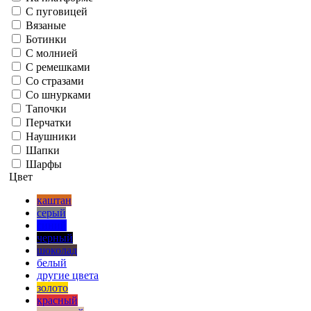
С пуговицей
Вязаные
Ботинки
С молнией
С ремешками
Со стразами
Со шнурками
Тапочки
Перчатки
Наушники
Шапки
Шарфы
Цвет
каштан
серый
синий
черный
шоколад
белый
другие цвета
золото
красный