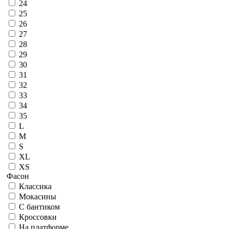
24
25
26
27
28
29
30
31
32
33
34
35
L
M
S
XL
XS
Фасон
Классика
Мокасины
С бантиком
Кроссовки
На платформе