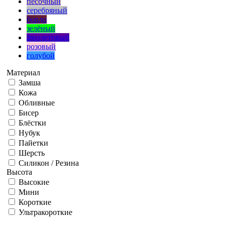
песочный
серебряный
бордо
зелёный
фиолетовый
розовый
голубой
Материал
Замша
Кожа
Обливные
Бисер
Блёстки
Нубук
Пайетки
Шерсть
Силикон / Резина
Высота
Высокие
Мини
Короткие
Ультракороткие